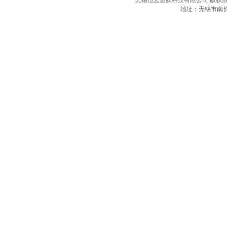
无锡恒宏塑胶科技有限公司 版权所
地址：无锡市南长区沁