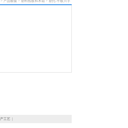
>
产品橱窗
>
塑料线板和木箱
>
塑托-平板川字
产工艺
|