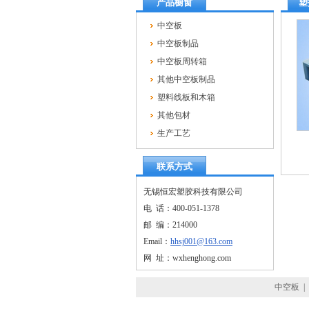
产品橱窗
塑
中空板
中空板制品
中空板周转箱
其他中空板制品
塑料线板和木箱
其他包材
生产工艺
联系方式
无锡恒宏塑胶科技有限公司
电 话：400-051-1378
邮 编：214000
Email：
hhsj001@163.com
网 址：wxhenghong.com
中空板
|