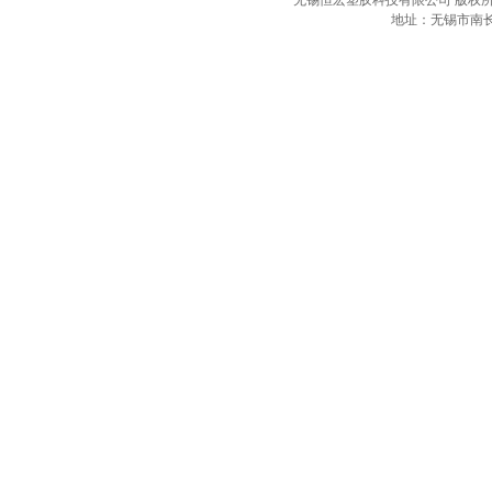
无锡恒宏塑胶科技有限公司 版权所
地址：无锡市南长区沁