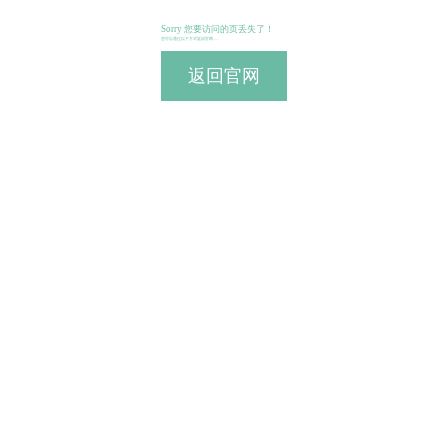
Sorry 您要访问的页丢失了！
您可以通过以下方式返回官网......
返回官网